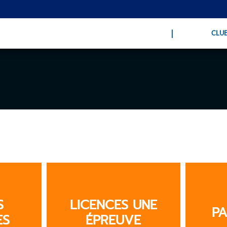
CLU
S
LICENCES UNE
PA
ES
ÉPREUVE